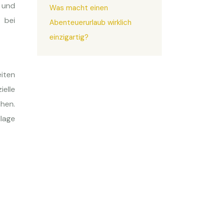
 und
Was macht einen
 bei
Abenteuerurlaub wirklich
einzigartig?
eiten
ielle
chen.
dlage