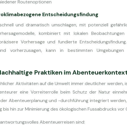
chiedener Routenoptionen
roklimabezogene Entscheidungsfindung
hnell und dramatisch umschlagen, mit potenziell gefährli
orhersagemodelle, kombiniert mit lokalen Beobachtungen
 präzisere Vorhersage und fundierte Entscheidungsfindung.
n und vorherzusagen, kann in bestimmten Umgebungen
achhaltige Praktiken im Abenteuerkontex
chlicher Aktivitäten auf die Umwelt immer deutlicher werden, i
nteurer eine Vorreiterrolle beim Schutz der Natur einneh
se der Abenteuerplanung und -durchführung integriert werden
 bis hin zur Minimierung des ökologischen Fussabdrucks vor 
erantwortungsvolles Abenteuerreisen sind: