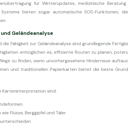
enübertragung für Wetterupdates, medizinische Beratung
iche Systeme bieten sogar automatische SOS-Funktionen, die
en.
n und Geländeanalyse
 die Fähigkeit zur Geländeanalyse sind grundlegende Fertigk
higkeiten ermöglichen es, effiziente Routen zu planen, potenz
e Wege zu finden, wenn unvorhergesehene Hindernisse auftau
emen und traditionellen Papierkarten bietet die beste Grun
 Karteninterpretation sind:
ländeformen
 wie Flüsse, Berggipfel und Täler
nunterschieden